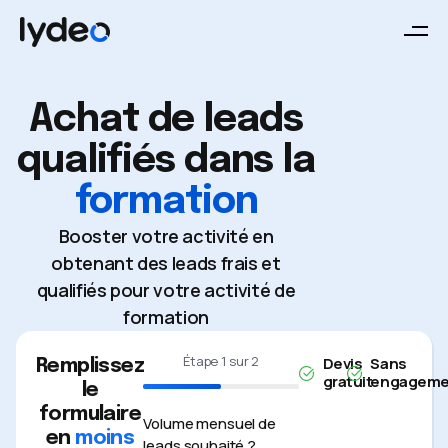
Achat de leads
qualifiés dans la
formation
Booster votre activité en
obtenant des leads frais et
qualifiés pour votre activité de
formation
Étape
1
sur
2
Devis
Sans
Remplissez
gratuit
engageme
le
50%
formulaire
Volume mensuel de
en
moins
leads souhaité ?