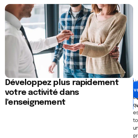
L’
Développez plus rapidement
d
Boostez v
votre activité dans
c
l'enseignement
qu
e
to
u
pr