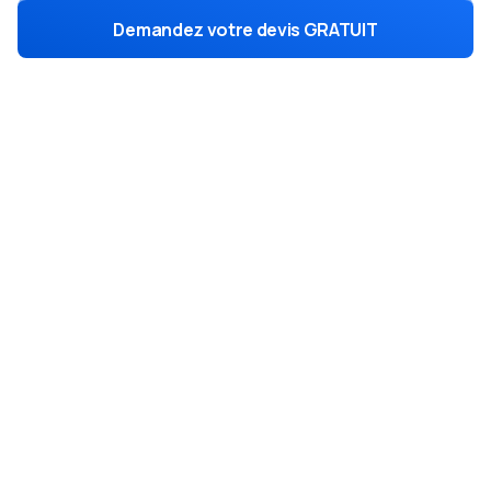
Demandez votre devis GRATUIT
Une tarification qui s'adapte à
vos besoins grâce à nos
2
formules
Leads exclusifs
Uniquement pour vous, non partagés pour une
conversion optimale.