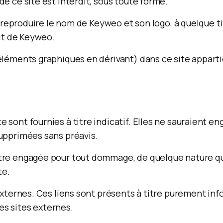
e ce site est interdit, sous toute forme.
de reproduire le nom de Keyweo et son logo, à quelque t
rit de Keyweo.
éléments graphiques en dérivant) dans ce site apparti
 sont fournies à titre indicatif. Elles ne sauraient en
supprimées sans préavis.
re engagée pour tout dommage, de quelque nature qu’il
te.
 externes. Ces liens sont présents à titre purement in
s sites externes.