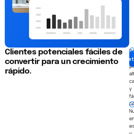
O
Clientes potenciales fáciles de
cl
Impulsa 
convertir para un crecimiento
po
rápido.
a
ca
y
fá
co
N
e
es
y